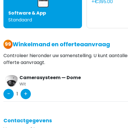
+€395.00
Software & App
Standaard
Winkelmand en offerteaanvraag
99
Controleer hieronder uw samenstelling. U kunt aantall
offerte aanvraagt.
Camerasysteem — Dome
Wit
−
+
1
Contactgegevens