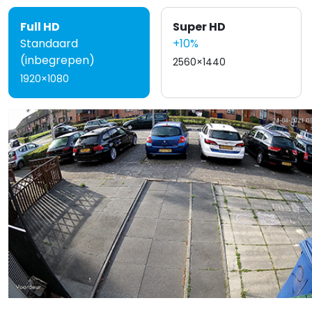
Full HD
Super HD
Standaard
+10%
(inbegrepen)
2560×1440
1920×1080