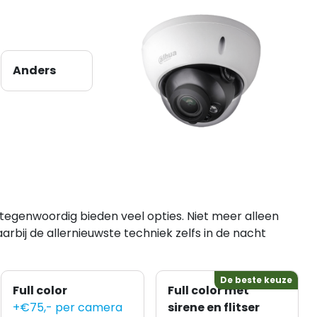
Anders
tegenwoordig bieden veel opties. Niet meer alleen
aarbij de allernieuwste techniek zelfs in de nacht
De beste keuze
Full color
Full color met
+€75,- per camera
sirene en flitser