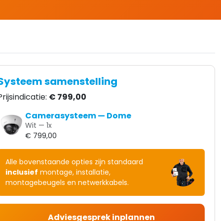
Systeem samenstelling
Prijsindicatie:
€ 799,00
Camerasysteem — Dome
Wit —
1
x
€ 799,00
Alle bovenstaande opties zijn standaard
inclusief
montage, installatie,
montagebeugels en netwerkkabels.
Adviesgesprek inplannen