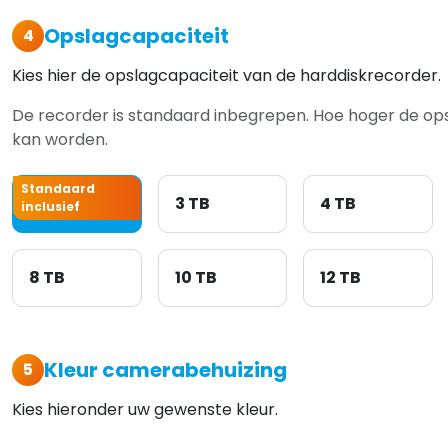
Opslagcapaciteit
4
Kies hier de opslagcapaciteit van de harddiskrecorder.
De recorder is standaard inbegrepen. Hoe hoger de 
kan worden.
Standaard
2 TB
3 TB
4 TB
inclusief
8 TB
10 TB
12 TB
Kleur camerabehuizing
5
Kies hieronder uw gewenste kleur.