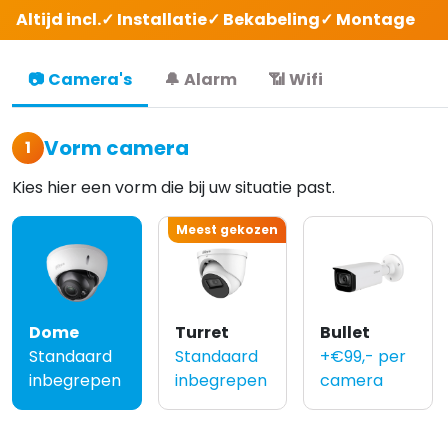
Altijd incl.
✓ Installatie
✓ Bekabeling
✓ Montage
📷
Camera's
🔔
Alarm
📶
Wifi
Vorm camera
1
Kies hier een vorm die bij uw situatie past.
Meest gekozen
Dome
Turret
Bullet
Standaard
Standaard
+€99,- per
inbegrepen
inbegrepen
camera