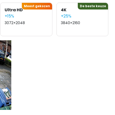
Meest gekozen
De beste keuze
Ultra HD
4K
+15%
+25%
3072×2048
3840×2160