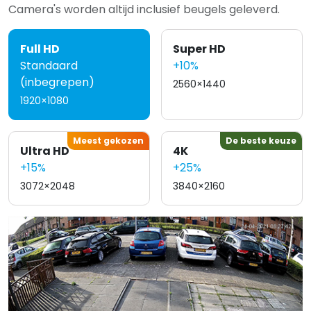
Camera's worden altijd inclusief beugels geleverd.
Full HD
Super HD
Standaard
+10%
(inbegrepen)
2560×1440
1920×1080
Meest gekozen
De beste keuze
Ultra HD
4K
+15%
+25%
3072×2048
3840×2160