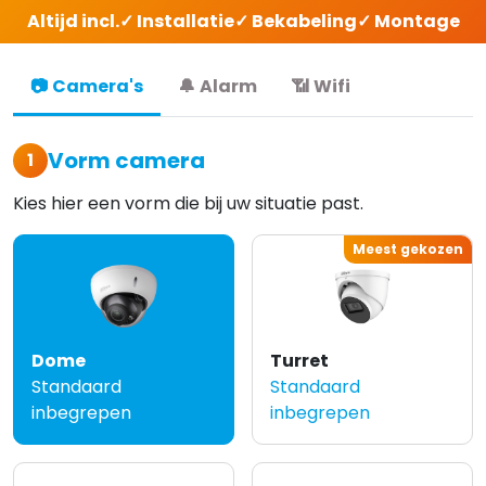
Altijd incl.
✓ Installatie
✓ Bekabeling
✓ Montage
📷
Camera's
🔔
Alarm
📶
Wifi
Vorm camera
1
Kies hier een vorm die bij uw situatie past.
Meest gekozen
Dome
Turret
Standaard
Standaard
inbegrepen
inbegrepen