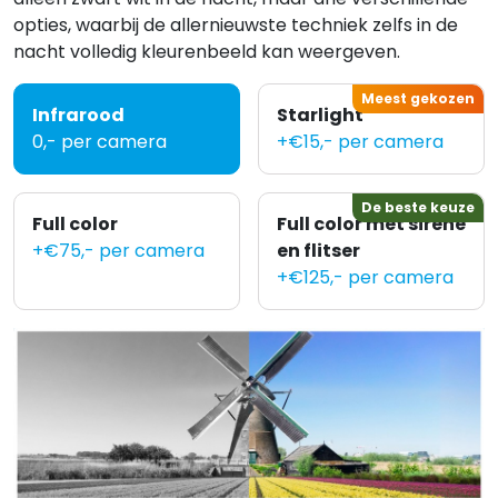
opties, waarbij de allernieuwste techniek zelfs in de
nacht volledig kleurenbeeld kan weergeven.
Meest gekozen
Infrarood
Starlight
0,- per camera
+€15,- per camera
De beste keuze
Full color
Full color met sirene
+€75,- per camera
en flitser
+€125,- per camera