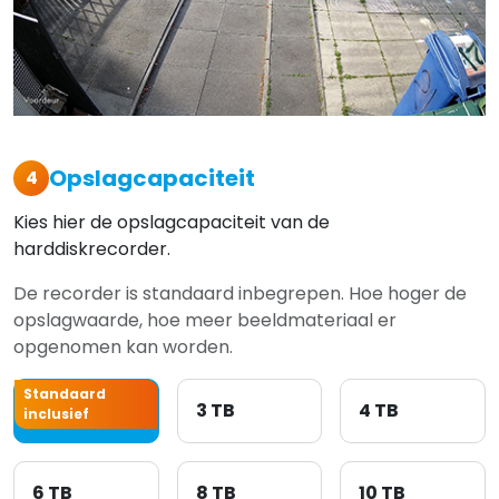
Opslagcapaciteit
4
Kies hier de opslagcapaciteit van de
harddiskrecorder.
De recorder is standaard inbegrepen. Hoe hoger de
opslagwaarde, hoe meer beeldmateriaal er
opgenomen kan worden.
Standaard
2 TB
3 TB
4 TB
inclusief
6 TB
8 TB
10 TB