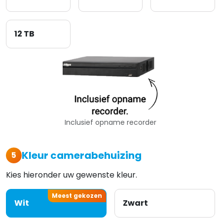
12 TB
Inclusief opname recorder
Kleur camerabehuizing
5
Kies hieronder uw gewenste kleur.
Meest gekozen
Wit
Zwart