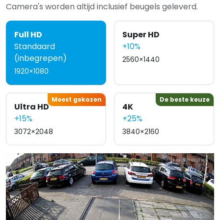
Camera's worden altijd inclusief beugels geleverd.
Full HD
Super HD
Standaard
+10%
(inbegrepen)
2560×1440
1920×1080
Meest gekozen
De beste keuze
Ultra HD
4K
+15%
+25%
3072×2048
3840×2160