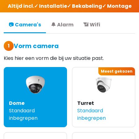
Altijd incl.
✓ Installatie
✓ Bekabeling
✓ Montage
📷
Camera's
🔔
Alarm
📶
Wifi
Vorm camera
1
Kies hier een vorm die bij uw situatie past.
Meest gekozen
Dome
Turret
Standaard
Standaard
inbegrepen
inbegrepen