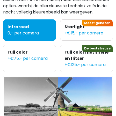
opties, waarbij de allernieuwste techniek zelfs in de
nacht volledig kleurenbeeld kan weergeven.
Meest gekozen
Infrarood
Starlight
0,- per camera
+€15,- per camera
De beste keuze
Full color
Full color met sirene
+€75,- per camera
en flitser
+€125,- per camera