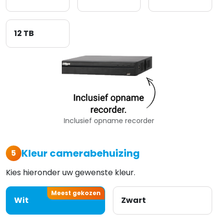
12 TB
Inclusief opname recorder
Kleur camerabehuizing
5
Kies hieronder uw gewenste kleur.
Meest gekozen
Wit
Zwart