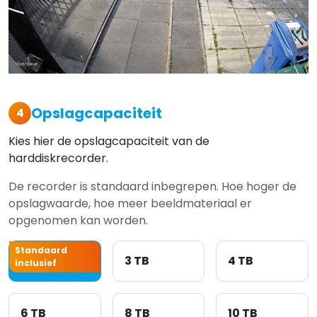
Opslagcapaciteit
4
Kies hier de opslagcapaciteit van de
harddiskrecorder.
De recorder is standaard inbegrepen. Hoe hoger de
opslagwaarde, hoe meer beeldmateriaal er
opgenomen kan worden.
Standaard
2 TB
3 TB
4 TB
inclusief
6 TB
8 TB
10 TB